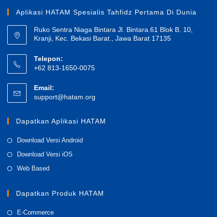
Aplikasi HATAM Spesialis Tahfidz Pertama Di Dunia
Ruko Sentra Niaga Bintara Jl. Bintara.61 Blok B. 10,
Kranji, Kec. Bekasi Barat., Jawa Barat 17135
Telepon:
+62 813-1650-0075
Email:
Opens
support@hatam.org
in
your
Dapatkan Aplikasi HATAM
application
Opens
Download Versi Android
in
Opens
Download Versi iOS
a
in
Opens
Web Based
new
a
in
tab
new
a
Dapatkan Produk HATAM
tab
new
Opens
E-Commerce
tab