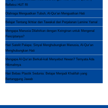
Refleksi HUT RI
Olahraga Menguatkan Tubuh, Al-Qur’an Menguatkan Hati
Belajar Tentang Ikhtiar dan Tawakal dari Perjalanan Lamine Yamal
Mengapa Manusia Dilahirkan dengan Keinginan untuk Mengenal
Penciptanya?
Hari Satelit Palapa: Sinyal Menghubungkan Manusia, Al-Qur’an
Menghubungkan Hati
Mengapa Al-Qur’an Berkali-kali Menyebut Hewan? Ternyata Ada
Hikmahnya
Hari Bebas Plastik Sedunia: Belajar Menjadi Khalifah yang
Bertanggung Jawab