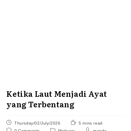
Ketika Laut Menjadi Ayat
yang Terbentang
Post
Reading
Thursday/02/July/2026
5 mins read
published:
time:
Post
Post
Post
0 Comments
Motivasi
manda