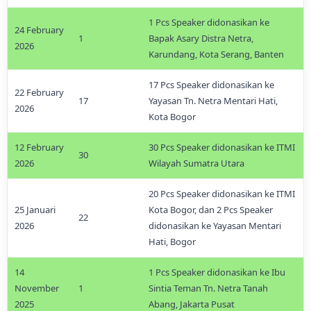
1 Pcs Speaker didonasikan ke
24 February
1
Bapak Asary Distra Netra,
2026
Karundang, Kota Serang, Banten
17 Pcs Speaker didonasikan ke
22 February
17
Yayasan Tn. Netra Mentari Hati,
2026
Kota Bogor
12 February
30 Pcs Speaker didonasikan ke ITMI
30
2026
Wilayah Sumatra Utara
20 Pcs Speaker didonasikan ke ITMI
25 Januari
Kota Bogor, dan 2 Pcs Speaker
22
2026
didonasikan ke Yayasan Mentari
Hati, Bogor
14
1 Pcs Speaker didonasikan ke Ibu
November
1
Sintia Teman Tn. Netra Tanah
2025
Abang, Jakarta Pusat