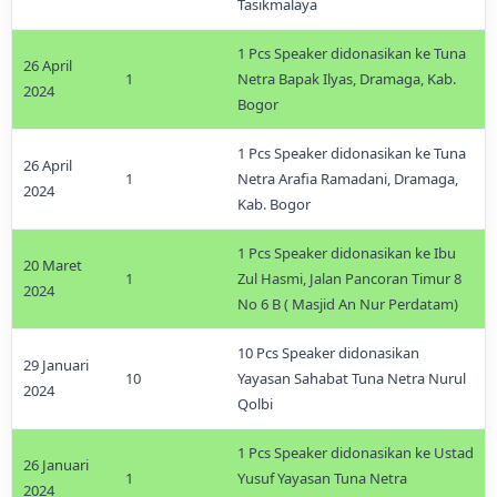
Tasikmalaya
1 Pcs Speaker didonasikan ke Tuna
26 April
1
Netra Bapak Ilyas, Dramaga, Kab.
2024
Bogor
1 Pcs Speaker didonasikan ke Tuna
26 April
1
Netra Arafia Ramadani, Dramaga,
2024
Kab. Bogor
1 Pcs Speaker didonasikan ke Ibu
20 Maret
1
Zul Hasmi, Jalan Pancoran Timur 8
2024
No 6 B ( Masjid An Nur Perdatam)
10 Pcs Speaker didonasikan
29 Januari
10
Yayasan Sahabat Tuna Netra Nurul
2024
Qolbi
1 Pcs Speaker didonasikan ke Ustad
26 Januari
1
Yusuf Yayasan Tuna Netra
2024