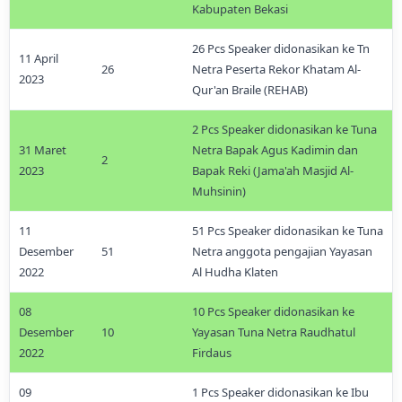
Kabupaten Bekasi
26 Pcs Speaker didonasikan ke Tn
11 April
26
Netra Peserta Rekor Khatam Al-
2023
Qur'an Braile (REHAB)
2 Pcs Speaker didonasikan ke Tuna
31 Maret
Netra Bapak Agus Kadimin dan
2
2023
Bapak Reki (Jama'ah Masjid Al-
Muhsinin)
11
51 Pcs Speaker didonasikan ke Tuna
Desember
51
Netra anggota pengajian Yayasan
2022
Al Hudha Klaten
08
10 Pcs Speaker didonasikan ke
Desember
10
Yayasan Tuna Netra Raudhatul
2022
Firdaus
09
1 Pcs Speaker didonasikan ke Ibu