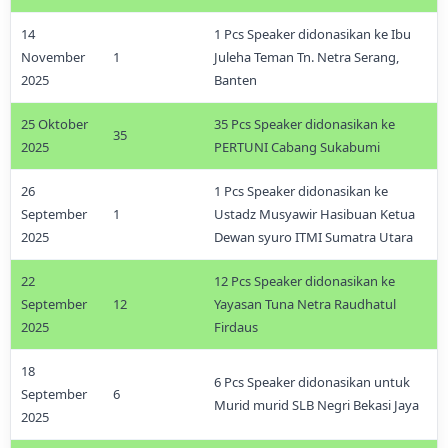
14
1 Pcs Speaker didonasikan ke Ibu
November
1
Juleha Teman Tn. Netra Serang,
2025
Banten
25 Oktober
35 Pcs Speaker didonasikan ke
35
2025
PERTUNI Cabang Sukabumi
26
1 Pcs Speaker didonasikan ke
September
1
Ustadz Musyawir Hasibuan Ketua
2025
Dewan syuro ITMI Sumatra Utara
22
12 Pcs Speaker didonasikan ke
September
12
Yayasan Tuna Netra Raudhatul
2025
Firdaus
18
6 Pcs Speaker didonasikan untuk
September
6
Murid murid SLB Negri Bekasi Jaya
2025