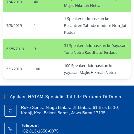
7/4/2019
40
Majlis Hikmah Netra
1 Speaker didonasikan ke
7/3/2019
1
Pesantren Tahfidz modern Nun, Jati
Kudus
31 Speaker didonasikan ke Yayasan
6/25/2019
31
Tuna Netra Raudhatul Firdaus
100 Speaker didonasikan ke
5/1/2019
100
yayasan Majlis Hikmah Netra
Aplikasi HATAM Spesialis Tahfidz Pertama Di Dunia
Ruko Sentra Niaga Bintara Jl. Bintara.61 Blok B. 10,
Kranji, Kec. Bekasi Barat., Jawa Barat 17135
Telepon:
+62 813-1650-0075