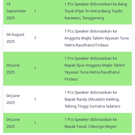
16
1 Pcs Speaker didonasikan ke Bang
September
1
Toyib (Pijat Tn Netra Bang Toyib)
2025
Karawaci, Tanggerang
7 Pcs Speaker didonasikan ke
04 August
7
Anggota Majlis Taklim Yayasan Tuna
2025
Netra Raudhatul Firdaus
1 Pcs Speaker didonasikan ke
04 June
Bapak Ilyas Anggota Majlis Taklim
1
2025
Yayasan Tuna Netra Raudhatul
Firdaus
1 Pcs Speaker didonasikan ke
04 June
1
Bapak Rasdy (Muadzin keliling,
2025
Tebing Tinggi Sumatra Selatan)
04 June
1 Pcs Speaker didonasikan ke
1
2025
Bapak Faisal, Cileungsi Bogor