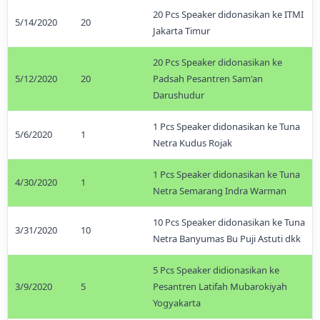
20 Pcs Speaker didonasikan ke ITMI
5/14/2020
20
Jakarta Timur
20 Pcs Speaker didonasikan ke
5/12/2020
20
Padsah Pesantren Sam'an
Darushudur
1 Pcs Speaker didonasikan ke Tuna
5/6/2020
1
Netra Kudus Rojak
1 Pcs Speaker didonasikan ke Tuna
4/30/2020
1
Netra Semarang Indra Warman
10 Pcs Speaker didonasikan ke Tuna
3/31/2020
10
Netra Banyumas Bu Puji Astuti dkk
5 Pcs Speaker didionasikan ke
3/9/2020
5
Pesantren Latifah Mubarokiyah
Yogyakarta