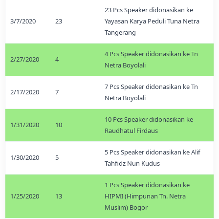
23 Pcs Speaker didonasikan ke
3/7/2020
23
Yayasan Karya Peduli Tuna Netra
Tangerang
4 Pcs Speaker didonasikan ke Tn
2/27/2020
4
Netra Boyolali
7 Pcs Speaker didonasikan ke Tn
2/17/2020
7
Netra Boyolali
10 Pcs Speaker didonasikan ke
1/31/2020
10
Raudhatul Firdaus
5 Pcs Speaker didonasikan ke Alif
1/30/2020
5
Tahfidz Nun Kudus
1 Pcs Speaker didonasikan ke
1/25/2020
13
HIPMI (Himpunan Tn. Netra
Muslim) Bogor