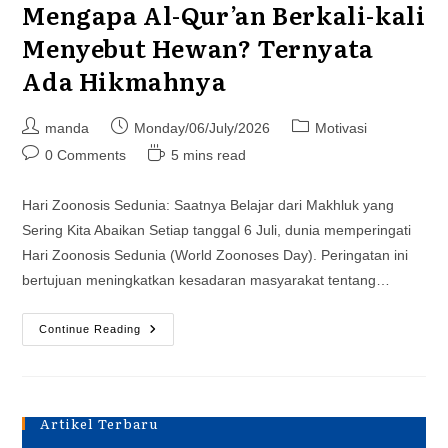
Mengapa Al-Qur’an Berkali-kali
Menyebut Hewan? Ternyata
Ada Hikmahnya
Post
Post
Post
manda
Monday/06/July/2026
Motivasi
author:
published:
category:
Post
Reading
0 Comments
5 mins read
comments:
time:
Hari Zoonosis Sedunia: Saatnya Belajar dari Makhluk yang
Sering Kita Abaikan Setiap tanggal 6 Juli, dunia memperingati
Hari Zoonosis Sedunia (World Zoonoses Day). Peringatan ini
bertujuan meningkatkan kesadaran masyarakat tentang…
Mengapa
Continue Reading
Al-
Qur’an
Berkali-
Kali
Menyebut
Hewan?
Artikel Terbaru
Ternyata
Ada