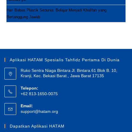
Hari Bebas Plastik Sedunia: Belajar Menjadi Khalifah yang
Bertanggung Jawab
Aplikasi HATAM Spesialis Tahfidz Pertama Di Dunia
Ruko Sentra Niaga Bintara Jl. Bintara.61 Blok B. 10,
Kranji, Kec. Bekasi Barat., Jawa Barat 17135
Telepon:
+62 813-1650-0075
Email:
Opens
support@hatam.org
in
your
Dapatkan Aplikasi HATAM
application