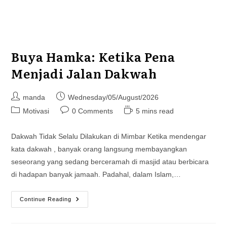
Buya Hamka: Ketika Pena
Menjadi Jalan Dakwah
Post
Post
manda
Wednesday/05/August/2026
author:
published:
Post
Post
Reading
Motivasi
0 Comments
5 mins read
category:
comments:
time:
Dakwah Tidak Selalu Dilakukan di Mimbar Ketika mendengar
kata dakwah , banyak orang langsung membayangkan
seseorang yang sedang berceramah di masjid atau berbicara
di hadapan banyak jamaah. Padahal, dalam Islam,…
Buya
Continue Reading
Hamka:
Ketika
Pena