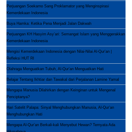
Hikmahnya
Perjuangan Soekarno Sang Proklamator yang Menginspirasi
Kemerdekaan Indonesia
Buya Hamka: Ketika Pena Menjadi Jalan Dakwah
Perjuangan KH Hasyim Asy’ari: Semangat Islam yang Menggerakkan
Kemerdekaan Indonesia
Mengisi Kemerdekaan Indonesia dengan Nilai-Nilai Al-Qur’an |
Refleksi HUT RI
Olahraga Menguatkan Tubuh, Al-Qur’an Menguatkan Hati
Belajar Tentang Ikhtiar dan Tawakal dari Perjalanan Lamine Yamal
Mengapa Manusia Dilahirkan dengan Keinginan untuk Mengenal
Penciptanya?
Hari Satelit Palapa: Sinyal Menghubungkan Manusia, Al-Qur’an
Menghubungkan Hati
Mengapa Al-Qur’an Berkali-kali Menyebut Hewan? Ternyata Ada
Hikmahnya