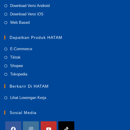
Opens
Download Versi Android
in
Opens
Download Versi iOS
a
in
Opens
Web Based
new
a
in
tab
new
a
Dapatkan Produk HATAM
tab
new
Opens
E-Commerce
tab
in
Opens
Tiktok
a
in
Opens
Shopee
new
a
in
Opens
Tokopedia
tab
new
a
in
tab
Berkarir Di HATAM
new
a
tab
new
Opens
Lihat Lowongan Kerja
tab
in
a
Sosial Media
new
tab