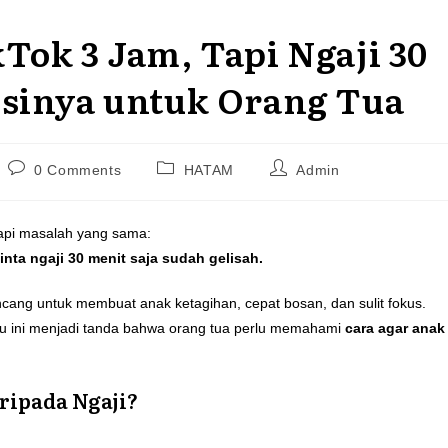
Tok 3 Jam, Tapi Ngaji 30
usinya untuk Orang Tua
Post
Post
Post
0 Comments
HATAM
Admin
comments:
category:
author:
dapi masalah yang sama:
inta ngaji 30 menit saja sudah gelisah.
cang untuk membuat anak ketagihan, cepat bosan, dan sulit fokus.
stru ini menjadi tanda bahwa orang tua perlu memahami
cara agar anak
ripada Ngaji?