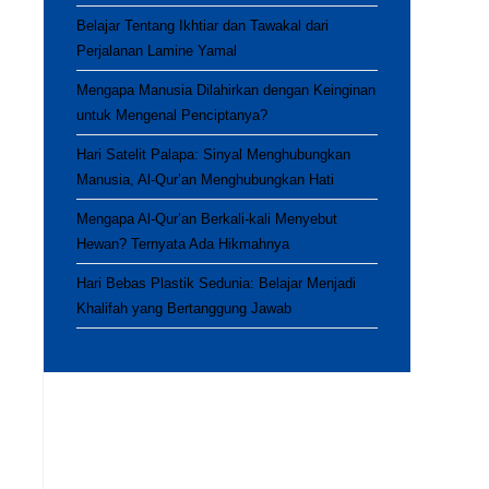
Belajar Tentang Ikhtiar dan Tawakal dari
Perjalanan Lamine Yamal
Mengapa Manusia Dilahirkan dengan Keinginan
untuk Mengenal Penciptanya?
Hari Satelit Palapa: Sinyal Menghubungkan
Manusia, Al-Qur’an Menghubungkan Hati
Mengapa Al-Qur’an Berkali-kali Menyebut
Hewan? Ternyata Ada Hikmahnya
Hari Bebas Plastik Sedunia: Belajar Menjadi
Khalifah yang Bertanggung Jawab