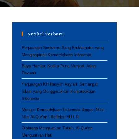
Artikel Terbaru
Perjuangan Soekarno Sang Proklamator yang
Menginspirasi Kemerdekaan Indonesia
Buya Hamka: Ketika Pena Menjadi Jalan
Dakwah
Perjuangan KH Hasyim Asy’ari: Semangat
Islam yang Menggerakkan Kemerdekaan
Indonesia
Mengisi Kemerdekaan Indonesia dengan Nilai-
Nilai Al-Qur’an | Refleksi HUT RI
Olahraga Menguatkan Tubuh, Al-Qur’an
Menguatkan Hati