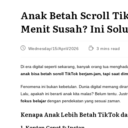
Anak Betah Scroll Tik
Menit Susah? Ini Sol
Post
Reading
Wednesday/15/April/2026
3 mins read
published:
time:
Di era digital seperti sekarang, banyak orang tua mengha
anak bisa betah scroll TikTok berjam-jam, tapi saat dim
Fenomena ini bukan kebetulan. Dunia digital memang diran
Lalu, apakah ini berarti anak kita malas? Belum tentu. Ju
fokus belajar
dengan pendekatan yang sesuai zaman.
Kenapa Anak Lebih Betah TikTok da
1. Konten Cepat & Instan