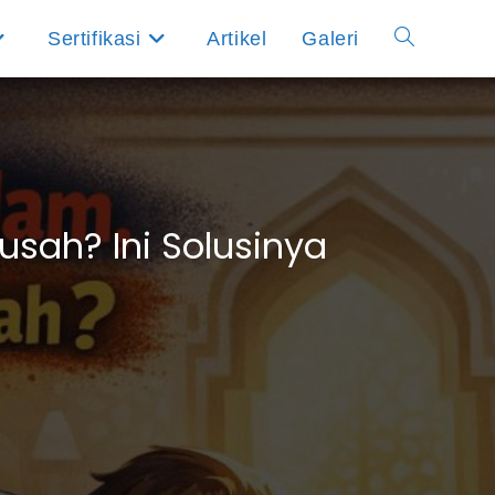
Sertifikasi
Artikel
Galeri
Toggle
website
search
Susah? Ini Solusinya