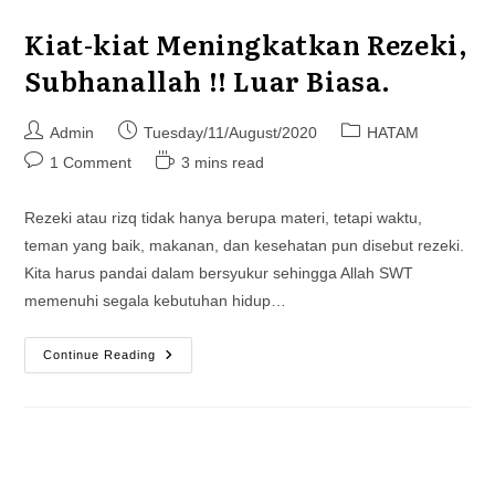
Kiat-kiat Meningkatkan Rezeki,
Subhanallah !! Luar Biasa.
Post
Post
Post
Admin
Tuesday/11/August/2020
HATAM
author:
published:
category:
Post
Reading
1 Comment
3 mins read
comments:
time:
Rezeki atau rizq tidak hanya berupa materi, tetapi waktu,
teman yang baik, makanan, dan kesehatan pun disebut rezeki.
Kita harus pandai dalam bersyukur sehingga Allah SWT
memenuhi segala kebutuhan hidup…
Kiat-
Continue Reading
Kiat
Meningkatkan
Rezeki,
Subhanallah
!!
Luar
Biasa.