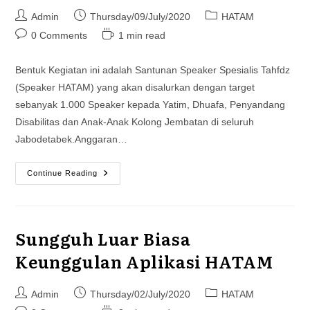
Post
Post
Post
Admin
Thursday/09/July/2020
HATAM
author:
published:
category:
Post
Reading
0 Comments
1 min read
comments:
time:
Bentuk Kegiatan ini adalah Santunan Speaker Spesialis Tahfdz
(Speaker HATAM) yang akan disalurkan dengan target
sebanyak 1.000 Speaker kepada Yatim, Dhuafa, Penyandang
Disabilitas dan Anak-Anak Kolong Jembatan di seluruh
Jabodetabek.Anggaran…
Santunan
Continue Reading
Speker
HATAM
(TUKER)
Sungguh Luar Biasa
Keunggulan Aplikasi HATAM
Post
Post
Post
Admin
Thursday/02/July/2020
HATAM
author:
published:
category: