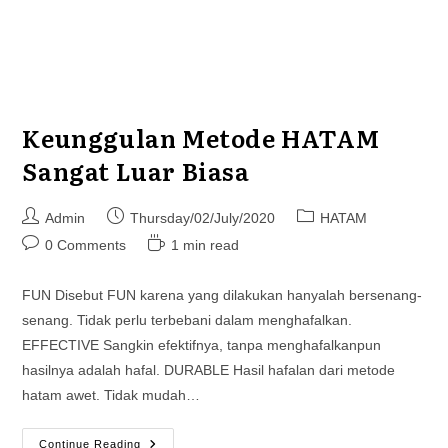
Keunggulan Metode HATAM
Sangat Luar Biasa
Post
Post
Post
Admin
Thursday/02/July/2020
HATAM
author:
published:
category:
Post
Reading
0 Comments
1 min read
comments:
time:
FUN Disebut FUN karena yang dilakukan hanyalah bersenang-
senang. Tidak perlu terbebani dalam menghafalkan.
EFFECTIVE Sangkin efektifnya, tanpa menghafalkanpun
hasilnya adalah hafal. DURABLE Hasil hafalan dari metode
hatam awet. Tidak mudah…
Keunggulan
Continue Reading