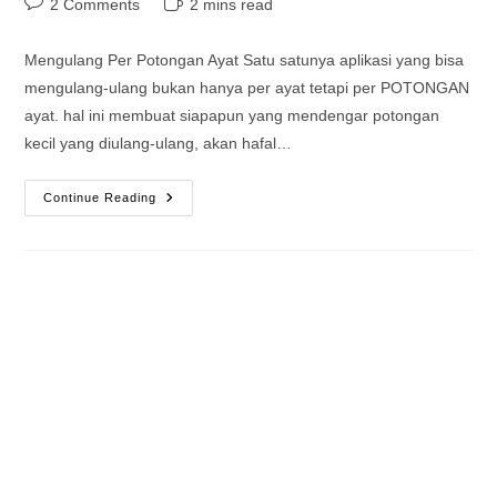
Post
Reading
2 Comments
2 mins read
comments:
time:
Mengulang Per Potongan Ayat Satu satunya aplikasi yang bisa
mengulang-ulang bukan hanya per ayat tetapi per POTONGAN
ayat. hal ini membuat siapapun yang mendengar potongan
kecil yang diulang-ulang, akan hafal…
Sungguh
Continue Reading
Luar
Biasa
Keunggulan
Aplikasi
HATAM