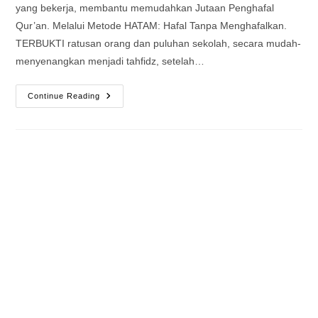
yang bekerja, membantu memudahkan Jutaan Penghafal
Qur’an. Melalui Metode HATAM: Hafal Tanpa Menghafalkan.
TERBUKTI ratusan orang dan puluhan sekolah, secara mudah-
menyenangkan menjadi tahfidz, setelah…
Visi
Continue Reading
Misi
HATAM
(Hafal
Tanpa
Menghafalkan)