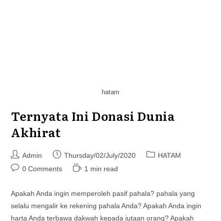
hatam
Ternyata Ini Donasi Dunia
Akhirat
Post
Post
Post
Admin
Thursday/02/July/2020
HATAM
author:
published:
category:
Post
Reading
0 Comments
1 min read
comments:
time:
Apakah Anda ingin memperoleh pasif pahala? pahala yang
selalu mengalir ke rekening pahala Anda? Apakah Anda ingin
harta Anda terbawa dakwah kepada jutaan orang? Apakah