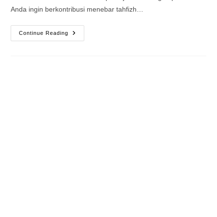
Anda ingin berkontribusi menebar tahfizh…
Ternyata
Continue Reading
Ini
Donasi
Dunia
Akhirat