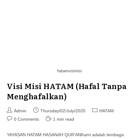
hatamvisimisi
Visi Misi HATAM (Hafal Tanpa
Menghafalkan)
Post
Post
Post
Admin
Thursday/02/July/2020
HATAM
author:
published:
category:
Post
Reading
0 Comments
1 min read
comments:
time:
YAYASAN HATAM HASANAH QUR'ANKami adalah lembaga