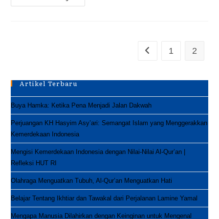
Metode
HATAM
Sangat
Luar
Biasa
1
2
Go to the previous pag
Artikel Terbaru
Buya Hamka: Ketika Pena Menjadi Jalan Dakwah
Perjuangan KH Hasyim Asy’ari: Semangat Islam yang Menggerakkan
Kemerdekaan Indonesia
Mengisi Kemerdekaan Indonesia dengan Nilai-Nilai Al-Qur’an |
Refleksi HUT RI
Olahraga Menguatkan Tubuh, Al-Qur’an Menguatkan Hati
Belajar Tentang Ikhtiar dan Tawakal dari Perjalanan Lamine Yamal
Mengapa Manusia Dilahirkan dengan Keinginan untuk Mengenal