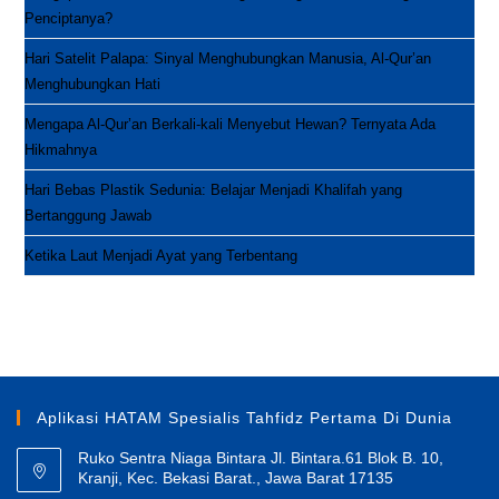
Penciptanya?
Hari Satelit Palapa: Sinyal Menghubungkan Manusia, Al-Qur’an
Menghubungkan Hati
Mengapa Al-Qur’an Berkali-kali Menyebut Hewan? Ternyata Ada
Hikmahnya
Hari Bebas Plastik Sedunia: Belajar Menjadi Khalifah yang
Bertanggung Jawab
Ketika Laut Menjadi Ayat yang Terbentang
Aplikasi HATAM Spesialis Tahfidz Pertama Di Dunia
Ruko Sentra Niaga Bintara Jl. Bintara.61 Blok B. 10,
Kranji, Kec. Bekasi Barat., Jawa Barat 17135