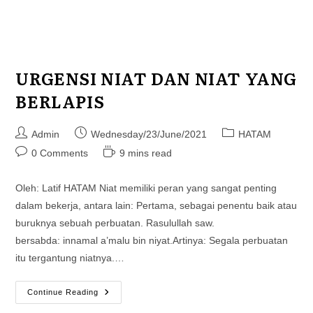
URGENSI NIAT DAN NIAT YANG
BERLAPIS
Post
Post
Post
Admin
Wednesday/23/June/2021
HATAM
author:
published:
category:
Post
Reading
0 Comments
9 mins read
comments:
time:
Oleh: Latif HATAM Niat memiliki peran yang sangat penting
dalam bekerja, antara lain: Pertama, sebagai penentu baik atau
buruknya sebuah perbuatan. Rasulullah saw.
bersabda: innamal a’malu bin niyat.Artinya: Segala perbuatan
itu tergantung niatnya.…
URGENSI
Continue Reading
NIAT
DAN