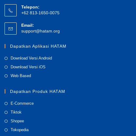
Telepon:
+62 813-1650-0075
Email:
Opens
support@hatam.org
in
your
Dapatkan Aplikasi HATAM
application
Opens
Download Versi Android
in
Opens
Download Versi iOS
a
in
Opens
Web Based
new
a
in
tab
new
a
Dapatkan Produk HATAM
tab
new
Opens
E-Commerce
tab
in
Opens
Tiktok
a
in
Opens
Shopee
new
a
in
Opens
Tokopedia
tab
new
a