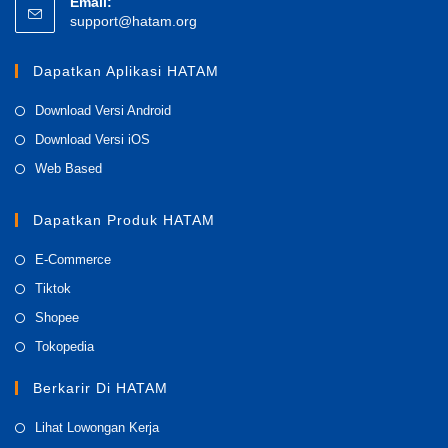
Email:
Opens
support@hatam.org
in
your
Dapatkan Aplikasi HATAM
application
Opens
Download Versi Android
in
Opens
Download Versi iOS
a
in
Opens
Web Based
new
a
in
tab
new
a
Dapatkan Produk HATAM
tab
new
Opens
E-Commerce
tab
in
Opens
Tiktok
a
in
Opens
Shopee
new
a
in
Opens
Tokopedia
tab
new
a
in
tab
Berkarir Di HATAM
new
a
tab
new
Opens
Lihat Lowongan Kerja
tab