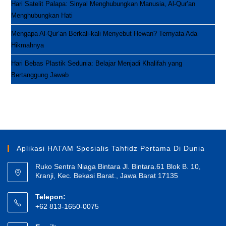
Hari Satelit Palapa: Sinyal Menghubungkan Manusia, Al-Qur’an
Menghubungkan Hati
Mengapa Al-Qur’an Berkali-kali Menyebut Hewan? Ternyata Ada
Hikmahnya
Hari Bebas Plastik Sedunia: Belajar Menjadi Khalifah yang
Bertanggung Jawab
Aplikasi HATAM Spesialis Tahfidz Pertama Di Dunia
Ruko Sentra Niaga Bintara Jl. Bintara.61 Blok B. 10,
Kranji, Kec. Bekasi Barat., Jawa Barat 17135
Telepon:
+62 813-1650-0075