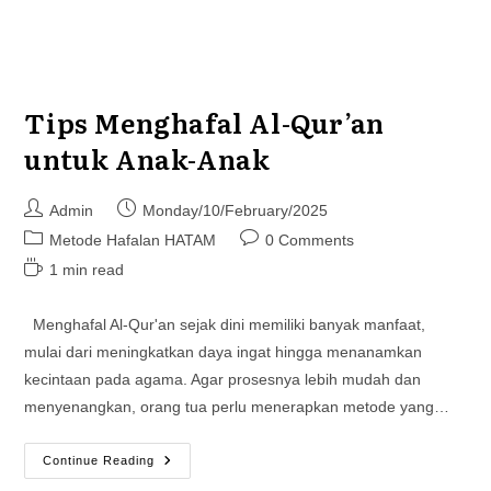
Tips Menghafal Al-Qur’an
untuk Anak-Anak
Post
Post
Admin
Monday/10/February/2025
author:
published:
Post
Post
Metode Hafalan HATAM
0 Comments
category:
comments:
Reading
1 min read
time:
Menghafal Al-Qur'an sejak dini memiliki banyak manfaat,
mulai dari meningkatkan daya ingat hingga menanamkan
kecintaan pada agama. Agar prosesnya lebih mudah dan
menyenangkan, orang tua perlu menerapkan metode yang…
Tips
Continue Reading
Menghafal