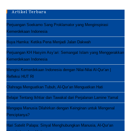
Punya
Power
Bank,
Artikel Terbaru
Apa
Isinya?
Perjuangan Soekarno Sang Proklamator yang Menginspirasi
Kemerdekaan Indonesia
Buya Hamka: Ketika Pena Menjadi Jalan Dakwah
Perjuangan KH Hasyim Asy’ari: Semangat Islam yang Menggerakkan
Kemerdekaan Indonesia
Mengisi Kemerdekaan Indonesia dengan Nilai-Nilai Al-Qur’an |
Refleksi HUT RI
Olahraga Menguatkan Tubuh, Al-Qur’an Menguatkan Hati
Belajar Tentang Ikhtiar dan Tawakal dari Perjalanan Lamine Yamal
Mengapa Manusia Dilahirkan dengan Keinginan untuk Mengenal
Penciptanya?
Hari Satelit Palapa: Sinyal Menghubungkan Manusia, Al-Qur’an