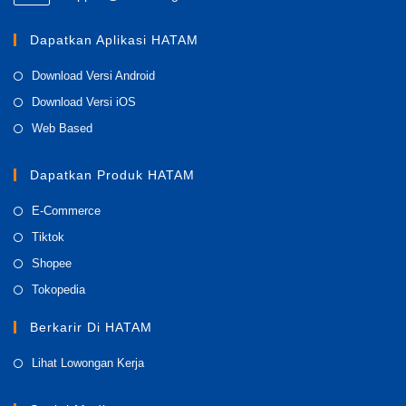
in
your
Dapatkan Aplikasi HATAM
application
Opens
Download Versi Android
in
Opens
Download Versi iOS
a
in
Opens
Web Based
new
a
in
tab
new
a
Dapatkan Produk HATAM
tab
new
Opens
E-Commerce
tab
in
Opens
Tiktok
a
in
Opens
Shopee
new
a
in
Opens
Tokopedia
tab
new
a
in
tab
Berkarir Di HATAM
new
a
tab
new
Opens
Lihat Lowongan Kerja
tab
in