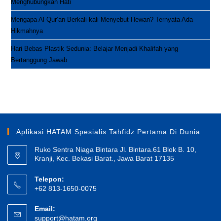
Menghubungkan Hati
Mengapa Al-Qur’an Berkali-kali Menyebut Hewan? Ternyata Ada
Hikmahnya
Hari Bebas Plastik Sedunia: Belajar Menjadi Khalifah yang
Bertanggung Jawab
Aplikasi HATAM Spesialis Tahfidz Pertama Di Dunia
Ruko Sentra Niaga Bintara Jl. Bintara.61 Blok B. 10,
Kranji, Kec. Bekasi Barat., Jawa Barat 17135
Telepon:
+62 813-1650-0075
Email:
Opens
support@hatam.org