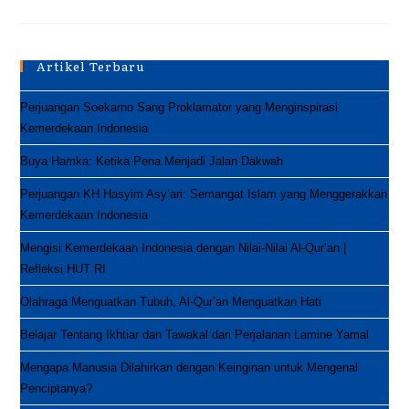
Qur’an
Itu
Seperti
Menanam
Pohon,
Artikel Terbaru
Begini
Maksudnya
Perjuangan Soekarno Sang Proklamator yang Menginspirasi
Kemerdekaan Indonesia
Buya Hamka: Ketika Pena Menjadi Jalan Dakwah
Perjuangan KH Hasyim Asy’ari: Semangat Islam yang Menggerakkan
Kemerdekaan Indonesia
Mengisi Kemerdekaan Indonesia dengan Nilai-Nilai Al-Qur’an |
Refleksi HUT RI
Olahraga Menguatkan Tubuh, Al-Qur’an Menguatkan Hati
Belajar Tentang Ikhtiar dan Tawakal dari Perjalanan Lamine Yamal
Mengapa Manusia Dilahirkan dengan Keinginan untuk Mengenal
Penciptanya?