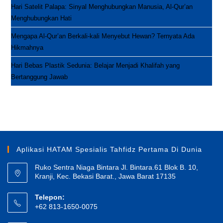
Hari Satelit Palapa: Sinyal Menghubungkan Manusia, Al-Qur’an
Menghubungkan Hati
Mengapa Al-Qur’an Berkali-kali Menyebut Hewan? Ternyata Ada
Hikmahnya
Hari Bebas Plastik Sedunia: Belajar Menjadi Khalifah yang
Bertanggung Jawab
Aplikasi HATAM Spesialis Tahfidz Pertama Di Dunia
Ruko Sentra Niaga Bintara Jl. Bintara.61 Blok B. 10,
Kranji, Kec. Bekasi Barat., Jawa Barat 17135
Telepon:
+62 813-1650-0075