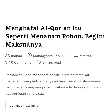
Menghafal Al-Qur’an Itu
Seperti Menanam Pohon, Begini
Maksudnya
Post
Post
Post
manda
Monday/22/June/2026
Motivasi
author:
published:
category:
Post
Reading
0 Comments
3 mins read
comments:
time:
Pernahkah Anda menanam pohon? Saat pertama kali
menanam, yang terlihat hanyalah benih kecil di dalam tanah.
Belum ada batang yang kokoh, belum ada daun yang rindang,
apalagi buah yang bisa…
Menghafal
Continue Reading
Al-