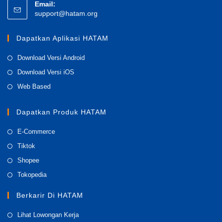
Email:
Opens
support@hatam.org
in
your
Dapatkan Aplikasi HATAM
application
Opens
Download Versi Android
in
Opens
Download Versi iOS
a
in
Opens
Web Based
new
a
in
tab
new
a
Dapatkan Produk HATAM
tab
new
Opens
E-Commerce
tab
in
Opens
Tiktok
a
in
Opens
Shopee
new
a
in
Opens
Tokopedia
tab
new
a
in
tab
Berkarir Di HATAM
new
a
tab
new
Opens
Lihat Lowongan Kerja