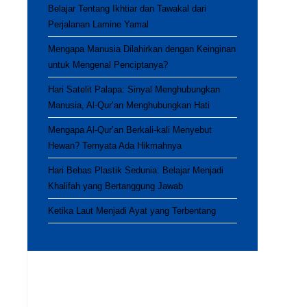
Belajar Tentang Ikhtiar dan Tawakal dari
Perjalanan Lamine Yamal
Mengapa Manusia Dilahirkan dengan Keinginan
untuk Mengenal Penciptanya?
Hari Satelit Palapa: Sinyal Menghubungkan
Manusia, Al-Qur’an Menghubungkan Hati
Mengapa Al-Qur’an Berkali-kali Menyebut
Hewan? Ternyata Ada Hikmahnya
Hari Bebas Plastik Sedunia: Belajar Menjadi
Khalifah yang Bertanggung Jawab
Ketika Laut Menjadi Ayat yang Terbentang