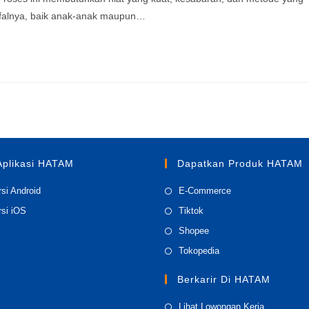
hafalnya, baik anak-anak maupun…
Aplikasi HATAM
Dapatkan Produk HATAM
Opens
Opens
si Android
E-Commerce
in
in
Opens
Opens
si iOS
Tiktok
a
a
in
in
pens
Opens
Shopee
new
new
a
a
in
Opens
Tokopedia
tab
tab
new
new
a
in
tab
tab
Berkarir Di HATAM
ew
new
a
ab
tab
new
Opens
Lihat Lowongan Kerja