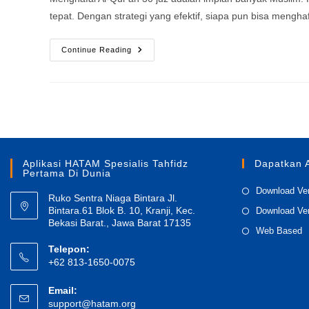
tepat. Dengan strategi yang efektif, siapa pun bisa meng
Cara
Continue Reading
Hafal
Quran
30
Juz
Dengan
Mudah
Dan
Efektif
Aplikasi HATAM Spesialis Tahfidz
Dapatkan 
Pertama Di Dunia
Download Ver
Ruko Sentra Niaga Bintara Jl.
Bintara.61 Blok B. 10, Kranji, Kec.
Download Ver
Bekasi Barat., Jawa Barat 17135
O
Web Based
in
Telepon:
+62 813-1650-0075
a
n
Email:
t
Opens
support@hatam.org