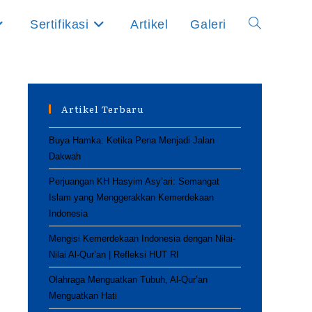
Sertifikasi
Artikel
Galeri
Toggle
website
Artikel Terbaru
search
Buya Hamka: Ketika Pena Menjadi Jalan
Dakwah
Perjuangan KH Hasyim Asy’ari: Semangat
Islam yang Menggerakkan Kemerdekaan
Indonesia
Mengisi Kemerdekaan Indonesia dengan Nilai-
Nilai Al-Qur’an | Refleksi HUT RI
Olahraga Menguatkan Tubuh, Al-Qur’an
Menguatkan Hati