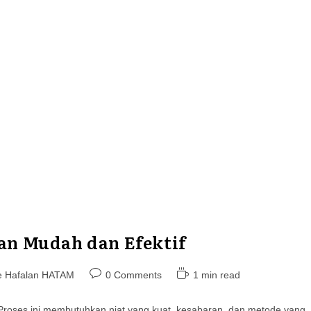
an Mudah dan Efektif
Post
Reading
e Hafalan HATAM
0 Comments
1 min read
comments:
time:
 Proses ini membutuhkan niat yang kuat, kesabaran, dan metode yang