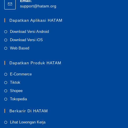
Email:
Opens
support@hatam.org
in
your
Dapatkan Aplikasi HATAM
application
Opens
Download Versi Android
in
Opens
Download Versi iOS
a
in
Opens
Web Based
new
a
in
tab
new
a
Dapatkan Produk HATAM
tab
new
Opens
E-Commerce
tab
in
Opens
Tiktok
a
in
Opens
Shopee
new
a
in
Opens
Tokopedia
tab
new
a
in
tab
Berkarir Di HATAM
new
a
tab
new
Opens
Lihat Lowongan Kerja
tab