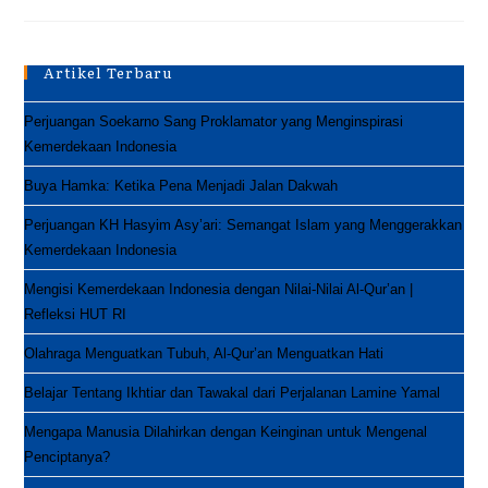
HATAM
–
Guru
Tahfidz
Artikel Terbaru
Perjuangan Soekarno Sang Proklamator yang Menginspirasi
Kemerdekaan Indonesia
Buya Hamka: Ketika Pena Menjadi Jalan Dakwah
Perjuangan KH Hasyim Asy’ari: Semangat Islam yang Menggerakkan
Kemerdekaan Indonesia
Mengisi Kemerdekaan Indonesia dengan Nilai-Nilai Al-Qur’an |
Refleksi HUT RI
Olahraga Menguatkan Tubuh, Al-Qur’an Menguatkan Hati
Belajar Tentang Ikhtiar dan Tawakal dari Perjalanan Lamine Yamal
Mengapa Manusia Dilahirkan dengan Keinginan untuk Mengenal
Penciptanya?