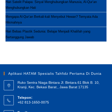
Hari Satelit Palapa: Sinyal Menghubungkan Manusia, Al-Qur’an
Menghubungkan Hati
Mengapa Al-Qur’an Berkali-kali Menyebut Hewan? Ternyata Ada
Hikmahnya
Hari Bebas Plastik Sedunia: Belajar Menjadi Khalifah yang
Bertanggung Jawab
Aplikasi HATAM Spesialis Tahfidz Pertama Di Dunia
Ruko Sentra Niaga Bintara Jl. Bintara.61 Blok B. 10,
Kranji, Kec. Bekasi Barat., Jawa Barat 17135
Telepon:
+62 813-1650-0075