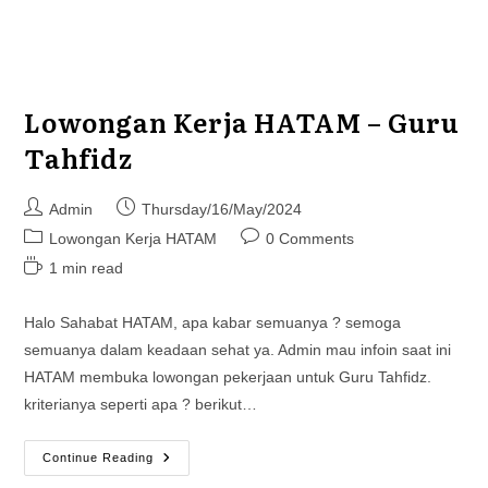
Lowongan Kerja HATAM – Guru
Tahfidz
Post
Post
Admin
Thursday/16/May/2024
author:
published:
Post
Post
Lowongan Kerja HATAM
0 Comments
category:
comments:
Reading
1 min read
time:
Halo Sahabat HATAM, apa kabar semuanya ? semoga
semuanya dalam keadaan sehat ya. Admin mau infoin saat ini
HATAM membuka lowongan pekerjaan untuk Guru Tahfidz.
kriterianya seperti apa ? berikut…
Lowongan
Continue Reading
Kerja