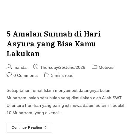
5 Amalan Sunnah di Hari
Asyura yang Bisa Kamu
Lakukan
Post
Post
Post
manda
Thursday/25/June/2026
Motivasi
author:
published:
category:
Post
Reading
0 Comments
3 mins read
comments:
time:
Setiap tahun, umat Islam menyambut datangnya bulan
Muharram, salah satu bulan yang dimuliakan oleh Allah SWT.
Di antara hari-hari yang paling istimewa dalam bulan ini adalah
10 Muharram, yang dikenal…
5
Continue Reading
Amalan