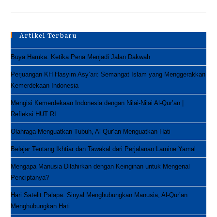
Sunnah
Di
Hari
Asyura
Yang
Artikel Terbaru
Bisa
Kamu
Lakukan
Buya Hamka: Ketika Pena Menjadi Jalan Dakwah
Perjuangan KH Hasyim Asy’ari: Semangat Islam yang Menggerakkan
Kemerdekaan Indonesia
Mengisi Kemerdekaan Indonesia dengan Nilai-Nilai Al-Qur’an |
Refleksi HUT RI
Olahraga Menguatkan Tubuh, Al-Qur’an Menguatkan Hati
Belajar Tentang Ikhtiar dan Tawakal dari Perjalanan Lamine Yamal
Mengapa Manusia Dilahirkan dengan Keinginan untuk Mengenal
Penciptanya?
Hari Satelit Palapa: Sinyal Menghubungkan Manusia, Al-Qur’an
Menghubungkan Hati