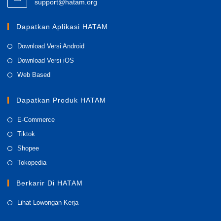
Opens
support@hatam.org
in
your
Dapatkan Aplikasi HATAM
application
Opens
Download Versi Android
in
Opens
Download Versi iOS
a
in
Opens
Web Based
new
a
in
tab
new
a
Dapatkan Produk HATAM
tab
new
Opens
E-Commerce
tab
in
Opens
Tiktok
a
in
Opens
Shopee
new
a
in
Opens
Tokopedia
tab
new
a
in
tab
Berkarir Di HATAM
new
a
tab
new
Opens
Lihat Lowongan Kerja
tab
in