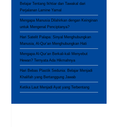
Belajar Tentang Ikhtiar dan Tawakal dari
Perjalanan Lamine Yamal
Mengapa Manusia Dilahirkan dengan Keinginan
untuk Mengenal Penciptanya?
Hari Satelit Palapa: Sinyal Menghubungkan
Manusia, Al-Qur’an Menghubungkan Hati
Mengapa Al-Qur’an Berkali-kali Menyebut
Hewan? Ternyata Ada Hikmahnya
Hari Bebas Plastik Sedunia: Belajar Menjadi
Khalifah yang Bertanggung Jawab
Ketika Laut Menjadi Ayat yang Terbentang