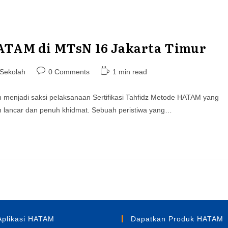
HATAM di MTsN 16 Jakarta Timur
Post
Reading
 Sekolah
0 Comments
1 min read
comments:
time:
 menjadi saksi pelaksanaan Sertifikasi Tahfidz Metode HATAM yang
 lancar dan penuh khidmat. Sebuah peristiwa yang…
Aplikasi HATAM
Dapatkan Produk HATAM