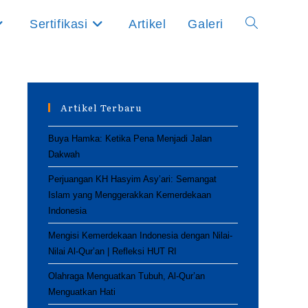
Sertifikasi
Artikel
Galeri
Toggle
website
Artikel Terbaru
search
Buya Hamka: Ketika Pena Menjadi Jalan
Dakwah
Perjuangan KH Hasyim Asy’ari: Semangat
Islam yang Menggerakkan Kemerdekaan
Indonesia
Mengisi Kemerdekaan Indonesia dengan Nilai-
Nilai Al-Qur’an | Refleksi HUT RI
Olahraga Menguatkan Tubuh, Al-Qur’an
Menguatkan Hati