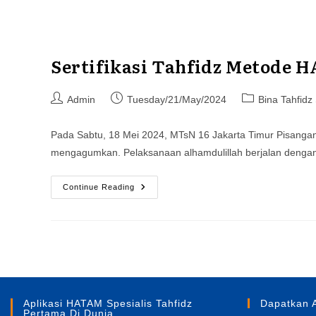
Sertifikasi Tahfidz Metode 
Post
Post
Post
Admin
Tuesday/21/May/2024
Bina Tahfidz
author:
published:
category:
Pada Sabtu, 18 Mei 2024, MTsN 16 Jakarta Timur Pisangan
mengagumkan. Pelaksanaan alhamdulillah berjalan dengan
Sertifikasi
Continue Reading
Tahfidz
Metode
HATAM
Di
MTsN
16
Jakarta
Timur
Aplikasi HATAM Spesialis Tahfidz
Dapatkan 
Pertama Di Dunia