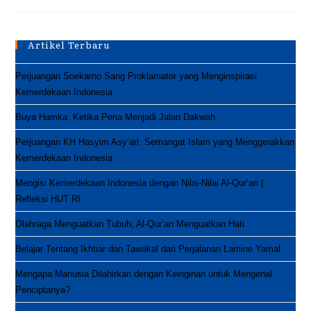
Keunggulan
Aplikasi
HATAM
Artikel Terbaru
Perjuangan Soekarno Sang Proklamator yang Menginspirasi
Kemerdekaan Indonesia
Buya Hamka: Ketika Pena Menjadi Jalan Dakwah
Perjuangan KH Hasyim Asy’ari: Semangat Islam yang Menggerakkan
Kemerdekaan Indonesia
Mengisi Kemerdekaan Indonesia dengan Nilai-Nilai Al-Qur’an |
Refleksi HUT RI
Olahraga Menguatkan Tubuh, Al-Qur’an Menguatkan Hati
Belajar Tentang Ikhtiar dan Tawakal dari Perjalanan Lamine Yamal
Mengapa Manusia Dilahirkan dengan Keinginan untuk Mengenal
Penciptanya?