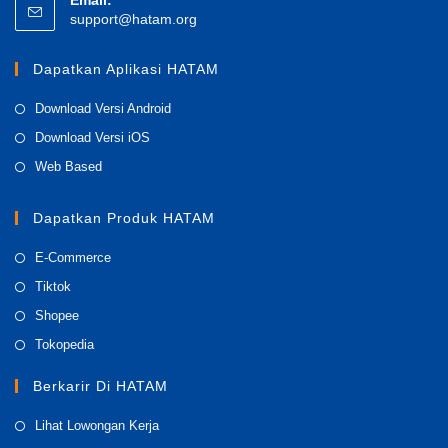
Email:
Opens
support@hatam.org
in
your
Dapatkan Aplikasi HATAM
application
Opens
Download Versi Android
in
Opens
Download Versi iOS
a
in
Opens
Web Based
new
a
in
tab
new
a
Dapatkan Produk HATAM
tab
new
Opens
E-Commerce
tab
in
Opens
Tiktok
a
in
Opens
Shopee
new
a
in
Opens
Tokopedia
tab
new
a
in
tab
Berkarir Di HATAM
new
a
tab
new
Opens
Lihat Lowongan Kerja
tab