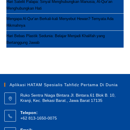
Hari Satelit Palapa: Sinyal Menghubungkan Manusia, Al-Qur’an
Menghubungkan Hati
Mengapa Al-Qur’an Berkali-kali Menyebut Hewan? Ternyata Ada
Hikmahnya
Hari Bebas Plastik Sedunia: Belajar Menjadi Khalifah yang
Bertanggung Jawab
Aplikasi HATAM Spesialis Tahfidz Pertama Di Dunia
Ruko Sentra Niaga Bintara Jl. Bintara.61 Blok B. 10,
Kranji, Kec. Bekasi Barat., Jawa Barat 17135
Telepon:
+62 813-1650-0075