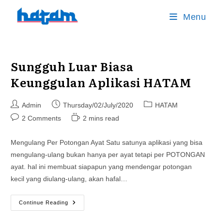
Skip
Menu
to
content
Sungguh Luar Biasa
Keunggulan Aplikasi HATAM
Post
Post
Post
Admin
Thursday/02/July/2020
HATAM
author:
published:
category:
Post
Reading
2 Comments
2 mins read
comments:
time:
Mengulang Per Potongan Ayat Satu satunya aplikasi yang bisa
mengulang-ulang bukan hanya per ayat tetapi per POTONGAN
ayat. hal ini membuat siapapun yang mendengar potongan
kecil yang diulang-ulang, akan hafal…
Sungguh
Continue Reading
Luar
Biasa