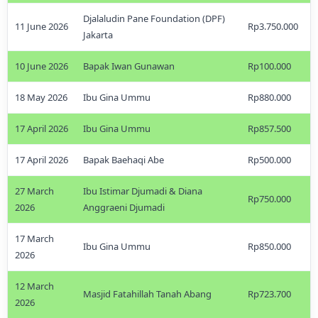
Djalaludin Pane Foundation (DPF)
11 June 2026
Rp3.750.000
Jakarta
10 June 2026
Bapak Iwan Gunawan
Rp100.000
18 May 2026
Ibu Gina Ummu
Rp880.000
17 April 2026
Ibu Gina Ummu
Rp857.500
17 April 2026
Bapak Baehaqi Abe
Rp500.000
27 March
Ibu Istimar Djumadi & Diana
Rp750.000
2026
Anggraeni Djumadi
17 March
Ibu Gina Ummu
Rp850.000
2026
12 March
Masjid Fatahillah Tanah Abang
Rp723.700
2026