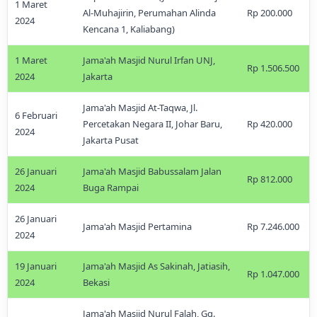
1 Maret
Al-Muhajirin, Perumahan Alinda
Rp 200.000
2024
Kencana 1, Kaliabang)
1 Maret
Jama'ah Masjid Nurul Irfan UNJ,
Rp 1.506.500
2024
Jakarta
Jama'ah Masjid At-Taqwa, Jl.
6 Februari
Percetakan Negara II, Johar Baru,
Rp 420.000
2024
Jakarta Pusat
26 Januari
Jama'ah Masjid Babussalam Jalan
Rp 812.000
2024
Buga Rampai
26 Januari
Jama'ah Masjid Pertamina
Rp 7.246.000
2024
19 Januari
Jama'ah Masjid As Sakinah, Jatiasih,
Rp 1.047.000
2024
Bekasi
Jama'ah Masjid Nurul Falah, Gg.