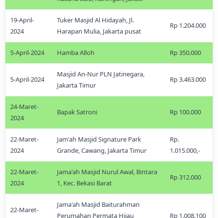
19-April-
Tuker Masjid Al Hidayah, Jl.
Rp 1.204.000
2024
Harapan Mulia, Jakarta pusat
5-April-2024
Hamba Alloh
Rp 350.000
Masjid An-Nur PLN Jatinegara,
5-April-2024
Rp 3.463.000
Jakarta Timur
24-Maret-
Bapak Satroni
Rp 100.000
2024
22-Maret-
Jam'ah Masjid Signature Park
Rp.
2024
Grande, Cawang, Jakarta Timur
1.015.000,-
22-Maret-
Jama'ah Masjid Nurul Awal, Bintara
Rp 312.000
2024
1, Kec. Bekasi Barat
Jama'ah Masjid Baiturahman
22-Maret-
Perumahan Permata Hijau
Rp 1.008.100