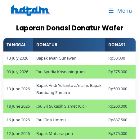
Menu
Laporan Donasi Donatur Wafer
TANGGAL
DONATUR
DONASI
13 July 2026
Bapak Iwan Gunawan
Rp50.000
09 July 2026
Ibu Ayudia Krisnaningrum
Rp375.000
Bapak Andi Yulianto a/n alm. Bapak
19 June 2026
Rp500.000
Bambang Sumitro
18 June 2026
Ibu Sri Sukasih Slamet (Cici)
Rp200.000
16 June 2026
Ibu Gina Ummu
Rp887.500
12 June 2026
Bapak Mutiaraqann
Rp375.000