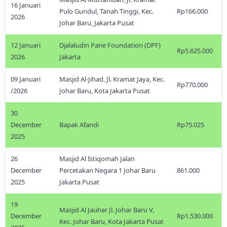
16 Januari
Pulo Gundul, Tanah Tinggi, Kec.
Rp166.000
2026
Johar Baru, Jakarta Pusat
12 Januari
Djalaludin Pane Foundation (DPF)
Rp5.625.000
2026
Jakarta
09 Januari
Masjid Al-Jihad, Jl. Kramat Jaya, Kec.
Rp770.000
/2026
Johar Baru, Kota Jakarta Pusat
30
December
Bapak Afandi
Rp75.025
2025
26
Masjid Al Istiqomah Jalan
December
Percetakan Negara 1 Johar Baru
861.000
2025
Jakarta Pusat
19
Masjid Al Jauhar Jl. Johar Baru V,
December
Rp1.530.000
Kec. Johar Baru, Kota Jakarta Pusat